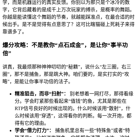
学，而是机器运行的真实反馈。你别以为那只是个冰冷的数
字，它背后藏着的是成千上万次玩家的搏杀，是概率的舞蹈。
你越是能读懂这个舞蹈的节奏，就越能踩准点，在最合适的时
候出手。是不是觉得有点意思了？这可比瞎猫碰上死耗子来得
靠谱多了。
爆分攻略：不是教你“点石成金”，是让你“事半功
倍”
讲真，我最烦那种神神叨叨的“秘籍”，说什么“左三圈，右三
圈”，那不是捕鱼，那是跳大神。咱们要的，是实打实的“攻
略”，是能让你事半功倍的法子。
精准狙击，而非“扫射”：
别老想着一网打尽，那得看缘
分。学会盯紧那些看起来“值钱”的鱼，尤其是那些在
RTP信号良好的时候出现的。什么时候该用“散射”，什
么时候该用“穿透”，这得看你的判断。每一次开炮，都
得有它的理由。
学会“借力打力”：
捕鱼机里总有一些“特殊鱼”或者“特