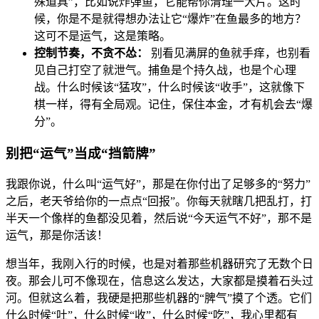
殊道具”，比如说炸弹鱼，它能帮你清理一大片。这时
候，你是不是就得想办法让它“爆炸”在鱼最多的地方？
这可不是运气，这是策略。
控制节奏，不贪不怂：
别看见满屏的鱼就手痒，也别看
见自己打空了就泄气。捕鱼是个持久战，也是个心理
战。什么时候该“猛攻”，什么时候该“收手”，这就像下
棋一样，得有全局观。记住，保住本金，才有机会去“爆
分”。
别把“运气”当成“挡箭牌”
我跟你说，什么叫“运气好”，那是在你付出了足够多的“努力”
之后，老天爷给你的一点点“回报”。你每天就瞎几把乱打，打
半天一个像样的鱼都没见着，然后说“今天运气不好”，那不是
运气，那是你活该！
想当年，我刚入行的时候，也是对着那些机器研究了无数个日
夜。那会儿可不像现在，信息这么发达，大家都是摸着石头过
河。但就这么着，我硬是把那些机器的“脾气”摸了个透。它们
什么时候“吐”，什么时候“收”，什么时候“吃”，我心里都有