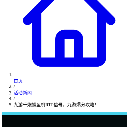
首页
/
活动新闻
/
九游千炮捕鱼机RTP信号，九游爆分攻略！