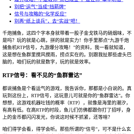
别把“运气”当成“挡箭牌”
信号与攻略的“化学反应”
别再“纸上谈兵”，去“实战”吧！
千炮捕鱼，这四个字本身就带着一股子金戈铁马的硝烟味，不
是吗？玩的就是心跳，拼的就是实力！你手里那点“九游千炮
捕鱼机RTP信号，九游爆分攻略！”的资料，我一看就知道，
这是想在鱼群里搅风搅雨，捞点实在的。别跟我扯那些虚头巴
脑的，咱们玩的就是数字，玩的就是效率。
RTP信号：看不见的“鱼群雷达”
都说捕鱼是个看运气的游戏，我告诉你，那都是小白说的。真
玩到这份上，RTP信号，这玩意儿可就是你的“鱼群雷达”。你
想想，这游戏机器吐钱的概率（RTP），就像是海里的潮汐，
有高有低。在高RTP的时段，鱼儿们仿佛都跟你打了招呼，身
上的金币都闪闪发光，你说这时候不抓紧，还等啥？
咱们得学会看，得学会听。那些所谓的“信号”，可不是什么玄