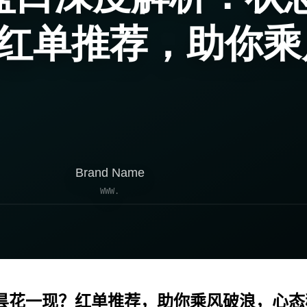
是昙花一现？红单推荐，助你乘风破浪，心