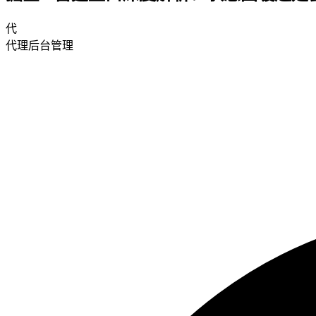
代
代理后台管理