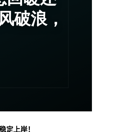
态稳定上岸！